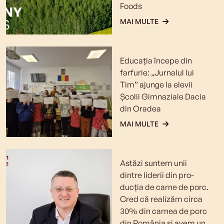
Foods
MAI MULTE
Educația începe din
farfurie: „Jurnalul lui
Tim” ajunge la elevii
Școlii Gimnaziale Dacia
din Oradea
MAI MULTE
Astăzi suntem unii
dintre liderii din pro­­
ducţia de carne de porc.
Cred că realizăm circa
30% din carnea de porc
din România şi avem un