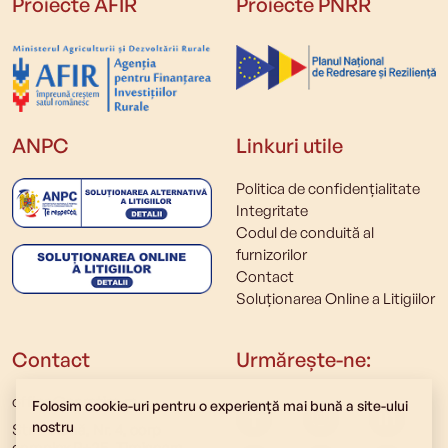
Proiecte AFIR
Proiecte PNRR
ANPC
Linkuri utile
Politica de confidențialitate
Integritate
Codul de conduită al
furnizorilor
Contact
Soluționarea Online a Litigiilor
Contact
Urmărește-ne:
office@comtim.ro
Folosim cookie-uri pentru o experienţă mai bună a site-ului
nostru
Str. Polonă, Nr. 4, corp
complex P+2E, Timișoara