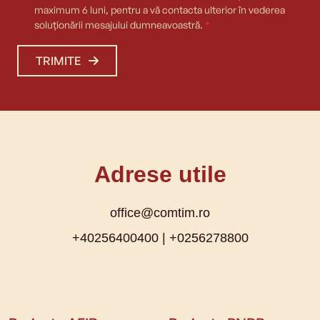
maximum 6 luni, pentru a vă contacta ulterior în vederea
soluționării mesajului dumneavoastră.
*
TRIMITE
Adrese utile
office@comtim.ro
+40256400400 |
+0256278800